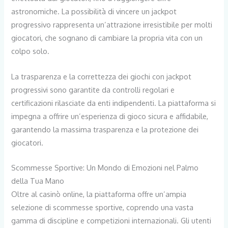
astronomiche. La possibilità di vincere un jackpot
progressivo rappresenta un’attrazione irresistibile per molti
giocatori, che sognano di cambiare la propria vita con un
colpo solo.
La trasparenza e la correttezza dei giochi con jackpot
progressivi sono garantite da controlli regolari e
certificazioni rilasciate da enti indipendenti. La piattaforma si
impegna a offrire un’esperienza di gioco sicura e affidabile,
garantendo la massima trasparenza e la protezione dei
giocatori.
Scommesse Sportive: Un Mondo di Emozioni nel Palmo
della Tua Mano
Oltre al casinò online, la piattaforma offre un’ampia
selezione di scommesse sportive, coprendo una vasta
gamma di discipline e competizioni internazionali. Gli utenti