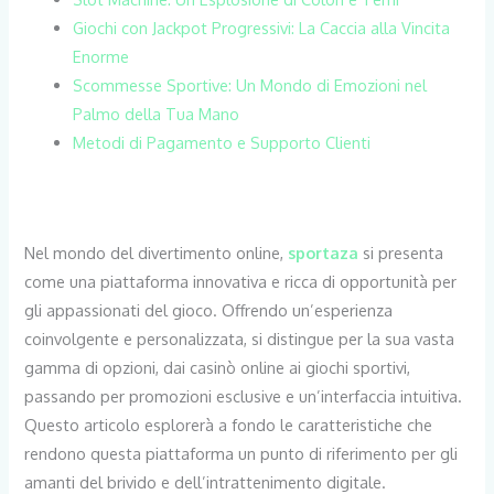
Giochi con Jackpot Progressivi: La Caccia alla Vincita
Enorme
Scommesse Sportive: Un Mondo di Emozioni nel
Palmo della Tua Mano
Metodi di Pagamento e Supporto Clienti
Sblocca un Universo di Emozioni: Con Sportaza, il
Divertimento Non Conosce Confini.
Nel mondo del divertimento online,
sportaza
si presenta
come una piattaforma innovativa e ricca di opportunità per
gli appassionati del gioco. Offrendo un’esperienza
coinvolgente e personalizzata, si distingue per la sua vasta
gamma di opzioni, dai casinò online ai giochi sportivi,
passando per promozioni esclusive e un’interfaccia intuitiva.
Questo articolo esplorerà a fondo le caratteristiche che
rendono questa piattaforma un punto di riferimento per gli
amanti del brivido e dell’intrattenimento digitale.