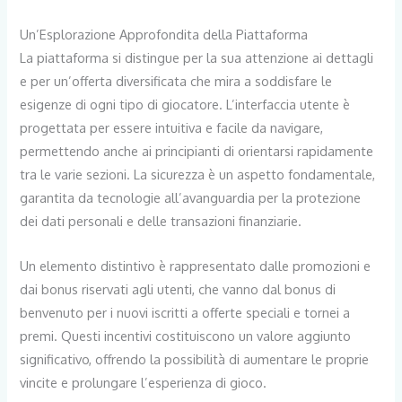
Un’Esplorazione Approfondita della Piattaforma
La piattaforma si distingue per la sua attenzione ai dettagli
e per un’offerta diversificata che mira a soddisfare le
esigenze di ogni tipo di giocatore. L’interfaccia utente è
progettata per essere intuitiva e facile da navigare,
permettendo anche ai principianti di orientarsi rapidamente
tra le varie sezioni. La sicurezza è un aspetto fondamentale,
garantita da tecnologie all’avanguardia per la protezione
dei dati personali e delle transazioni finanziarie.
Un elemento distintivo è rappresentato dalle promozioni e
dai bonus riservati agli utenti, che vanno dal bonus di
benvenuto per i nuovi iscritti a offerte speciali e tornei a
premi. Questi incentivi costituiscono un valore aggiunto
significativo, offrendo la possibilità di aumentare le proprie
vincite e prolungare l’esperienza di gioco.