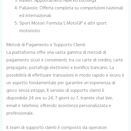
Pallavolo: Offerta completa su competizioni nazionali
ed internazionali
Sport Motori: Formula 1, MotoGP e altri sport
motoristici
Metodi di Pagamento e Supporto Clienti
La piattaforma offre una vasta gamma di metodi di
pagamento sicuri e convenienti, tra cui carte di credito, carte
prepagate, portafogli elettronici e bonifico bancario. La
possibilità di effettuare transazioni in modo rapido e sicuro è
un aspetto fondamentale per garantire un’esperienza di
gioco senza intoppi. Il servizio di supporto clienti è
disponibile 24 ore su 24, 7 giorni su 7, tramite chat live,
email e telefono, offrendo assistenza personalizzata e
professionale.
Il team di supporto clienti è composto da operatori