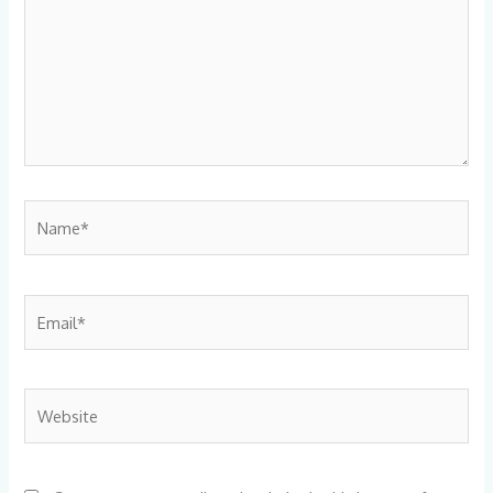
Name*
Email*
Website