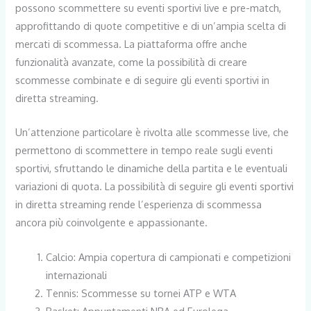
possono scommettere su eventi sportivi live e pre-match,
approfittando di quote competitive e di un’ampia scelta di
mercati di scommessa. La piattaforma offre anche
funzionalità avanzate, come la possibilità di creare
scommesse combinate e di seguire gli eventi sportivi in
diretta streaming.
Un’attenzione particolare è rivolta alle scommesse live, che
permettono di scommettere in tempo reale sugli eventi
sportivi, sfruttando le dinamiche della partita e le eventuali
variazioni di quota. La possibilità di seguire gli eventi sportivi
in diretta streaming rende l’esperienza di scommessa
ancora più coinvolgente e appassionante.
Calcio: Ampia copertura di campionati e competizioni
internazionali
Tennis: Scommesse su tornei ATP e WTA
Basket: Appuntamenti NBA ed Eurolega